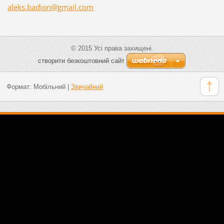
aleks.ba
dion@gma
il.com
© 2015 Усі права захищені.
cтворити безкоштовний сайт
Формат:
Мобільний
|
Звичайний