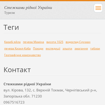
Стежками рідної України
Туризм
Теги
Карабі яйла
печера Маміна
висота 1025
водоспад Суучхан
печера Кизил-Коба
Походи
експедиції
зльоти
змагання
табори
Географічне краєзнавство
Контакт
Стежками рідної України
вул. Кірова, 132, с. Верхній Токмак, Чернігівський р-н,
Запорізька обл. 71230
0967516723