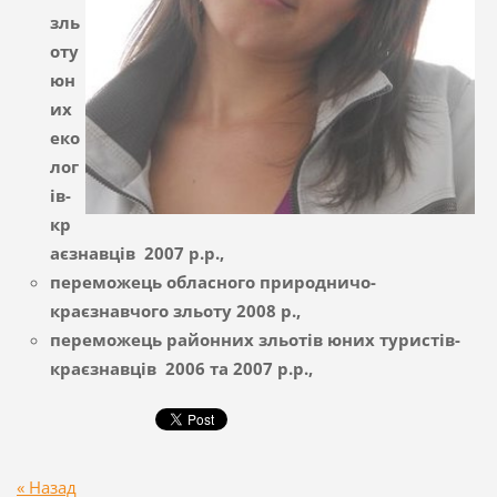
зль
оту
юн
их
еко
лог
ів-
кр
аєзнавців 2007 р.р.,
переможець обласного природничо-
краєзнавчого зльоту 2008 р.,
переможець районних зльотів юних туристів-
краєзнавців 2006 та 2007 р.р.,
« Назад